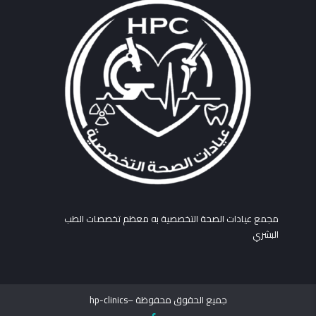
مجمع عيادات الصحة التخصصية به معظم تخصصات الطب
البشري
جميع الحقوق محفوظة –hp-clinics